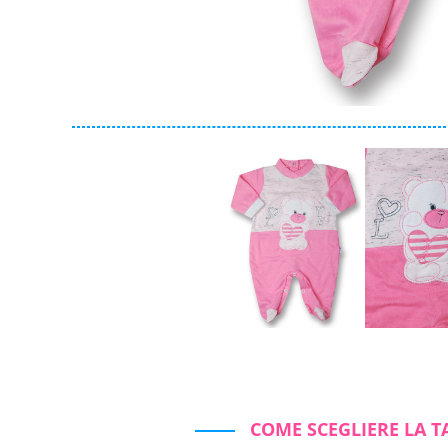
Collezione
Autunno/Inverno
Primavera/Estate
Solo articoli in offerta
Cerca
Azzera ricerca
Chiudi ricerca
COME SCEGLIERE LA T