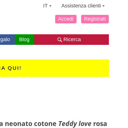
IT
Assistenza clienti
Accedi
Registrati
galo
Blog
Ricerca
CA QUI!
na neonato cotone
Teddy love
rosa