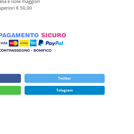
alia e isole maggiori
uperiori € 50,00
Twitter
Telegram