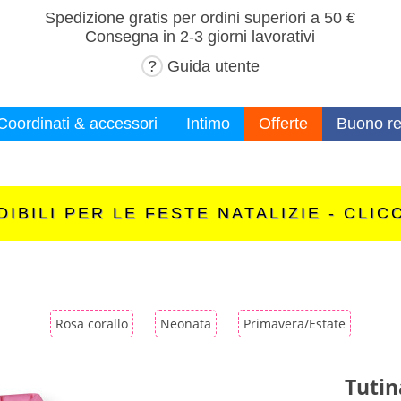
×
Spedizione gratis per ordini superiori a 50 €
Consegna in 2-3 giorni lavorativi
?
Guida utente
Coordinati & accessori
Intimo
Offerte
Buono re
IBILI PER LE FESTE NATALIZIE - CLIC
Rosa corallo
Neonata
Primavera/Estate
Tuti