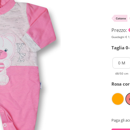
•
Cotone
Prezzo:
Guadagni € 1
Taglia 0
0 M
48/50 cm
Rosa cor
Paga gli ac