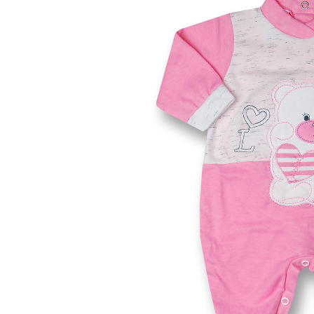
00 M
0 M
0-1 M
0-3 M
1-3 M
3-6 M
6-9 M
9-12 M
12-18M
18-24M
24-36M
Taglia unica
Colore
Materiale
Caldo cotone
Ciniglia
Cotone
Lana
Seta
Altro