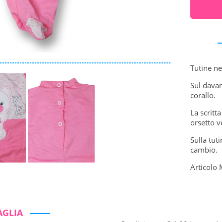
Tutine n
Sul davan
corallo.
La scritt
orsetto v
Sulla tut
cambio.
Articolo 
AGLIA