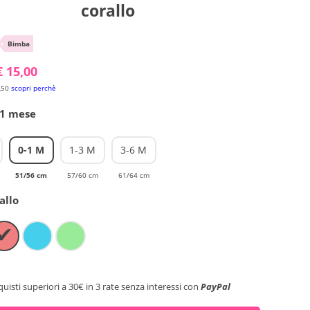
corallo
•
Bimba
€ 15,00
,50
scopri perchè
-1 mese
0-1 M
1-3 M
3-6 M
51/56 cm
57/60 cm
61/64 cm
allo
✔
quisti superiori a 30€ in 3 rate senza interessi con
PayPal