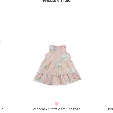
Prezzo: € 14,00
io
Vestina
Orsetti e stelline
rosa
Bod