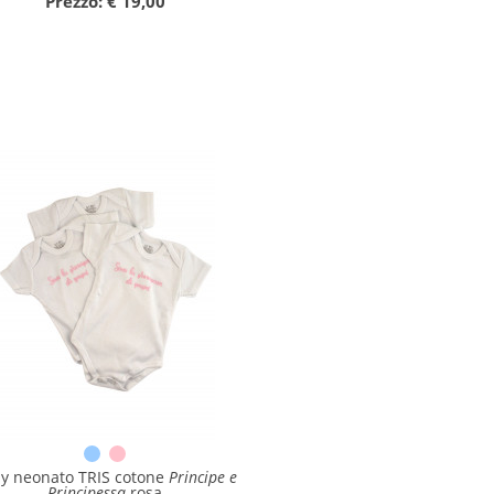
Prezzo: € 19,00
y neonato TRIS cotone
Principe e
Principessa
rosa