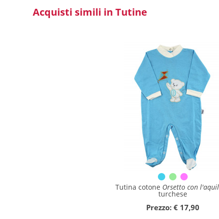
Acquisti simili in Tutine
Collezione
Autunno/Inverno
Primavera/Estate
Solo articoli in offerta
Cerca
Azzera ricerca
Tutina cotone
Orsetto con l'aqui
turchese
Chiudi ricerca
Prezzo: € 17,90