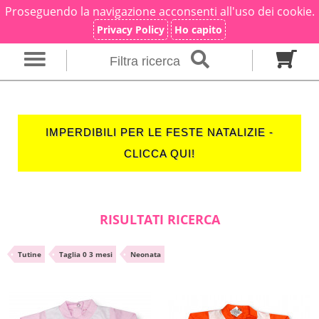
Proseguendo la navigazione acconsenti all'uso dei cookie.
×
Ricerca
Privacy Policy
Ho capito
Filtra ricerca
Genere
Neonato
Neonata
Unisex
IMPERDIBILI PER LE FESTE NATALIZIE -
Categoria
CLICCA QUI!
Firmato
Tutine
Completini
Taglia in mesi
RISULTATI RICERCA
00 M
0 M
0-1 M
•
Tutine
•
Taglia 0 3 mesi
•
Neonata
Colore