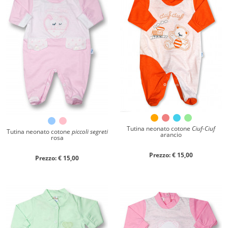
Materiale
Caldo cotone
Ciniglia
Cotone
Collezione
Autunno/Inverno
Primavera/Estate
Tutina neonato cotone
Ciuf-Ciuf
Tutina neonato cotone
piccoli segreti
Solo articoli in offerta
arancio
rosa
Prezzo: € 15,00
Prezzo: € 15,00
Cerca
Azzera ricerca