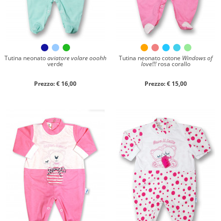
Tutina neonato
aviatore volare ooohh
Tutina neonato cotone
Windows of
verde
love!!!
rosa corallo
Prezzo: € 16,00
Prezzo: € 15,00