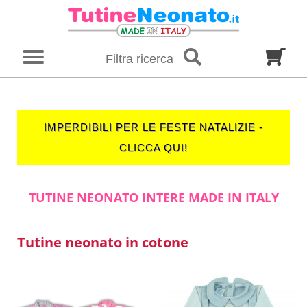
×
Ricerca
Filtra ricerca
Genere
Neonato
Neonata
Unisex
IMPERDIBILI PER LE FESTE NATALIZIE -
Categoria
CLICCA QUI!
Firmato
Tutine
Completini
TUTINE NEONATO INTERE MADE IN ITALY
Taglia in mesi
00 M
0 M
0-1 M
Tutine neonato in cotone
Colore