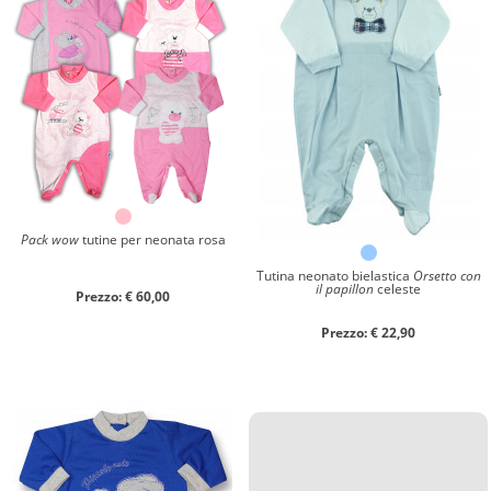
Materiale
Caldo cotone
Ciniglia
Cotone
Collezione
Autunno/Inverno
Primavera/Estate
Pack wow
tutine per neonata rosa
Tutina neonato bielastica
Orsetto con
Solo articoli in offerta
il papillon
celeste
Prezzo: € 60,00
Prezzo: € 22,90
Cerca
Azzera ricerca