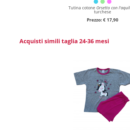
Tutina cotone
Orsetto con l'aqui
Collezione
turchese
Prezzo: € 17,90
Autunno/Inverno
Primavera/Estate
Acquisti simili taglia 24-36 mesi
Solo articoli in offerta
Cerca
Azzera ricerca
Chiudi ricerca