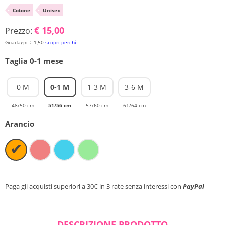
•
Cotone
•
Unisex
Chiudi ricerca
€ 15,00
Prezzo:
Guadagni € 1,50
scopri perchè
Taglia 0-1 mese
0 M
0-1 M
1-3 M
3-6 M
48/50 cm
51/56 cm
57/60 cm
61/64 cm
Arancio
✔
Paga gli acquisti superiori a 30€ in 3 rate senza interessi con
PayPal
DESCRIZIONE PRODOTTO