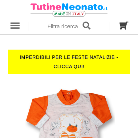
×
Ricerca
Filtra ricerca
Genere
Neonato
Neonata
Unisex
IMPERDIBILI PER LE FESTE NATALIZIE -
Categoria
CLICCA QUI!
Firmato
Tutine
Completini
Taglia in mesi
00 M
0 M
0-1 M
Colore