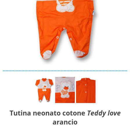
Materiale
Caldo cotone
Ciniglia
Cotone
Collezione
Autunno/Inverno
Primavera/Estate
Solo articoli in offerta
Cerca
Tutina neonato cotone
Teddy love
arancio
Azzera ricerca