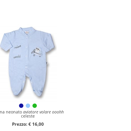
ina neonato
aviatore volare ooohh
celeste
Prezzo: € 16,00