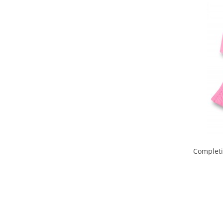
00 M
0 M
0-1 M
0-3 M
1-3 M
3-6 M
6-9 M
9-12 M
12-18M
18-24M
24-36M
Taglia unica
Colore
Completi
Materiale
Caldo cotone
Ciniglia
Cotone
Lana
Seta
Altro