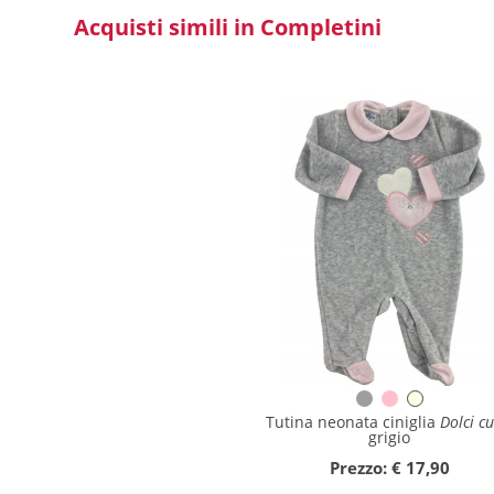
Acquisti simili in Completini
Collezione
Autunno/Inverno
Primavera/Estate
Solo articoli in offerta
Cerca
Azzera ricerca
Tutina neonata ciniglia
Dolci cu
grigio
Chiudi ricerca
Prezzo: € 17,90