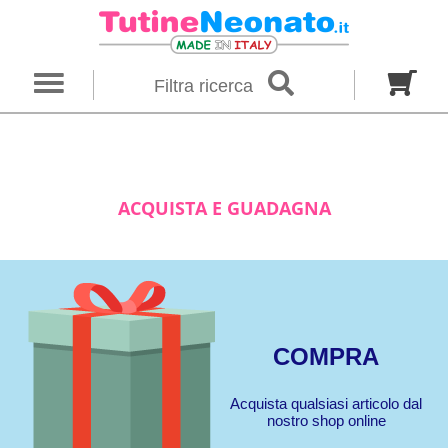
×
Ricerca
Filtra ricerca
Genere
Neonato
Neonata
Unisex
Categoria
ACQUISTA E GUADAGNA
Firmato
Tutine
Completini
Taglia in mesi
00 M
0 M
0-1 M
COMPRA
Colore
Acquista qualsiasi articolo dal
nostro shop online