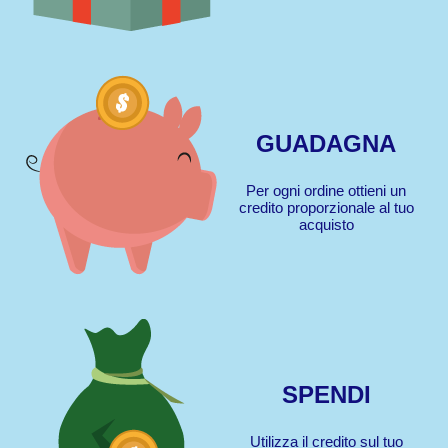
Materiale
Caldo cotone
Ciniglia
Cotone
Collezione
GUADAGNA
Autunno/Inverno
Primavera/Estate
Per ogni ordine ottieni un
credito proporzionale al tuo
acquisto
Solo articoli in offerta
Cerca
SPENDI
Azzera ricerca
Utilizza il credito sul tuo