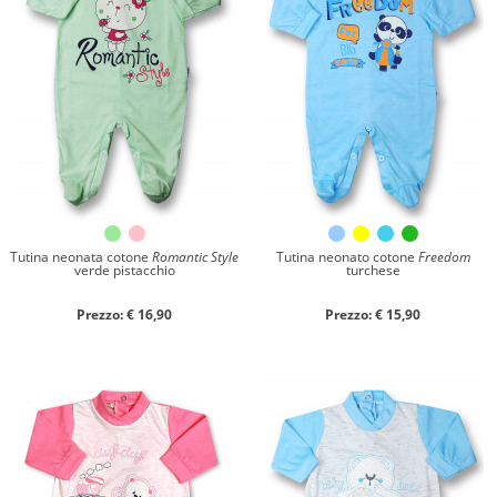
Materiale
Caldo cotone
Ciniglia
Cotone
Collezione
Autunno/Inverno
Primavera/Estate
Tutina neonata cotone
Romantic Style
Tutina neonato cotone
Freedom
verde pistacchio
turchese
Solo articoli in offerta
Prezzo: € 16,90
Prezzo: € 15,90
Cerca
Azzera ricerca