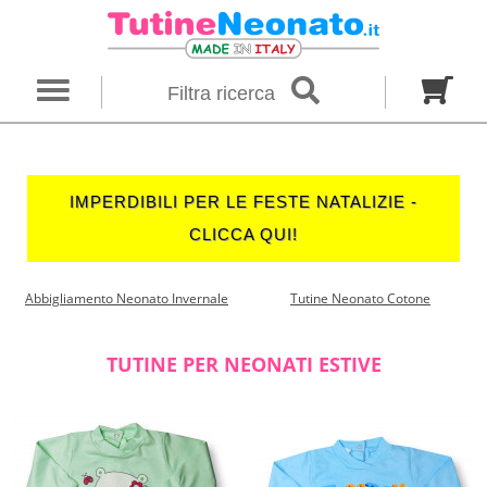
×
Ricerca
Filtra ricerca
Genere
Neonato
Neonata
Unisex
IMPERDIBILI PER LE FESTE NATALIZIE -
Categoria
CLICCA QUI!
Firmato
Tutine
Completini
Abbigliamento Neonato Invernale
Tutine Neonato Cotone
Taglia in mesi
00 M
0 M
0-1 M
TUTINE PER NEONATI ESTIVE
Colore