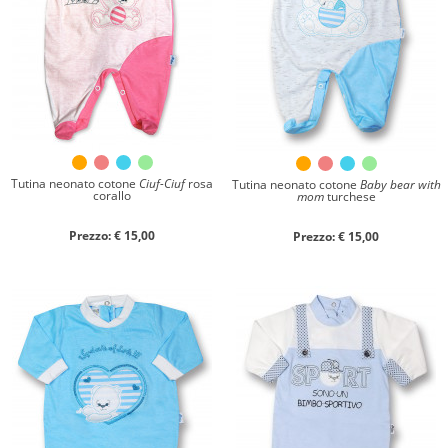
Chiudi ricerca
Tutina neonato cotone
Ciuf-Ciuf
rosa
Tutina neonato cotone
Baby bear with
corallo
mom
turchese
Prezzo: € 15,00
Prezzo: € 15,00