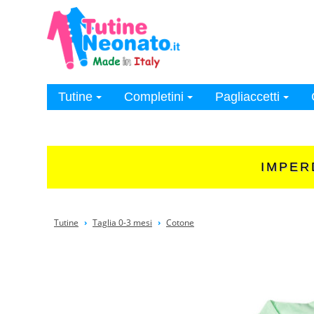
Ricerca
Genere
Neonato
Neonata
Unisex
Tutine
Completini
Pagliaccetti
Categoria
Firmato
Tutine
Completini
IMPERD
Intimo
Pagliaccetti
Accessori
Tutine
›
Taglia 0-3 mesi
›
Cotone
Bagnetto
Coperte
Lenzuola
Sacchi nanna
Settetè
Taglia in mesi