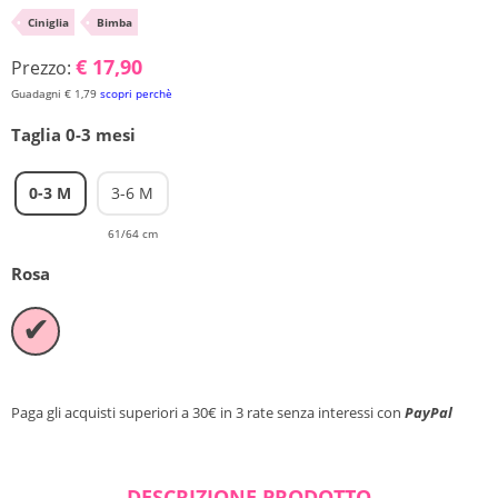
•
Ciniglia
•
Bimba
Chiudi ricerca
€ 17,90
Prezzo:
Guadagni € 1,79
scopri perchè
Taglia 0-3 mesi
0-3 M
3-6 M
61/64 cm
Rosa
✔
Paga gli acquisti superiori a 30€ in 3 rate senza interessi con
PayPal
DESCRIZIONE PRODOTTO