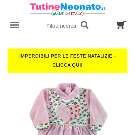
×
Ricerca
Filtra ricerca
Genere
Neonato
Neonata
Unisex
IMPERDIBILI PER LE FESTE NATALIZIE -
Categoria
CLICCA QUI!
Firmato
Tutine
Completini
Taglia in mesi
00 M
0 M
0-1 M
Colore