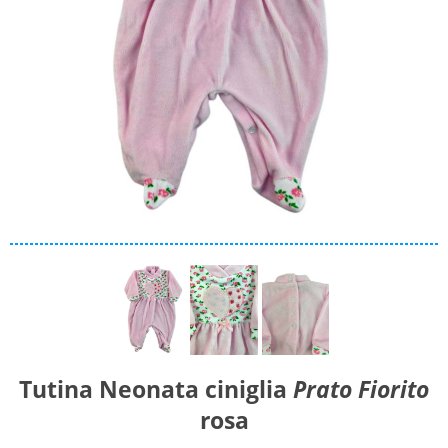
Materiale
Caldo cotone
Ciniglia
Cotone
Collezione
Autunno/Inverno
Primavera/Estate
Solo articoli in offerta
Cerca
Tutina Neonata ciniglia
Prato Fiorito
rosa
Azzera ricerca