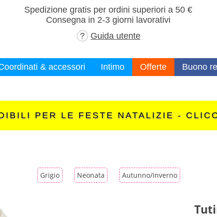
×
Spedizione gratis per ordini superiori a 50 €
Consegna in 2-3 giorni lavorativi
?
Guida utente
Coordinati & accessori
Intimo
Offerte
Buono re
IBILI PER LE FESTE NATALIZIE - CLIC
Grigio
Neonata
Autunno/Inverno
Tuti