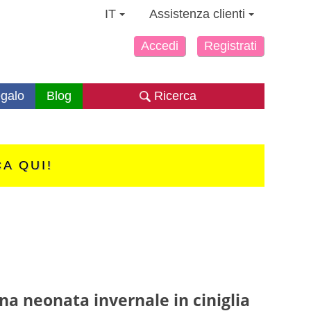
IT
Assistenza clienti
Accedi
Registrati
galo
Blog
Ricerca
CA QUI!
na neonata invernale in ciniglia