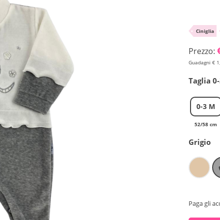
•
Ciniglia
Prezzo:
Guadagni € 1
Taglia 0
0-3 M
52/58 cm
Grigio
Paga gli ac