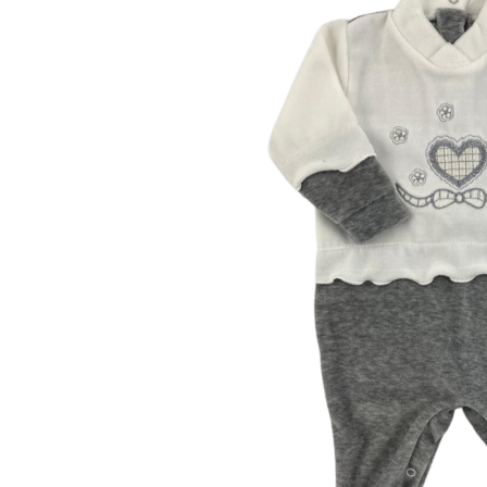
00 M
0 M
0-1 M
0-3 M
1-3 M
3-6 M
6-9 M
9-12 M
12-18M
18-24M
24-36M
Taglia unica
Colore
Materiale
Caldo cotone
Ciniglia
Cotone
Lana
Seta
Altro