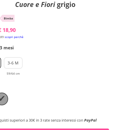
Cuore e Fiori
grigio
•
Bimba
€ 18,90
,89
scopri perchè
-3 mesi
3-6 M
59/64 cm
✔
quisti superiori a 30€ in 3 rate senza interessi con
PayPal