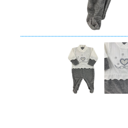
Collezione
Autunno/Inverno
Primavera/Estate
Solo articoli in offerta
Cerca
Azzera ricerca
Chiudi ricerca