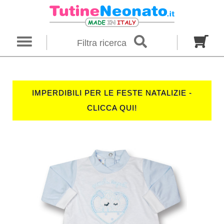
×
Ricerca
Filtra ricerca
Genere
Neonato
Neonata
Unisex
IMPERDIBILI PER LE FESTE NATALIZIE -
Categoria
CLICCA QUI!
Firmato
Tutine
Completini
Taglia in mesi
00 M
0 M
0-1 M
Colore