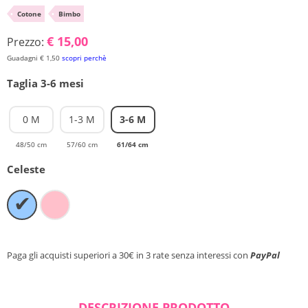
•
Cotone
•
Bimbo
Chiudi ricerca
€ 15,00
Prezzo:
Guadagni € 1,50
scopri perchè
Taglia 3-6 mesi
0 M
1-3 M
3-6 M
48/50 cm
57/60 cm
61/64 cm
Celeste
✔
Paga gli acquisti superiori a 30€ in 3 rate senza interessi con
PayPal
DESCRIZIONE PRODOTTO