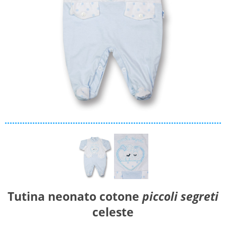
Materiale
Caldo cotone
Ciniglia
Cotone
Collezione
Autunno/Inverno
Primavera/Estate
Solo articoli in offerta
Cerca
Tutina neonato cotone
piccoli segreti
celeste
Azzera ricerca