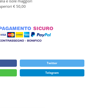
alia e isole maggiori
uperiori € 50,00
Twitter
Telegram