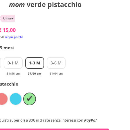
mom
verde pistacchio
•
Unisex
€ 15,00
,50
scopri perchè
-3 mesi
0-1 M
1-3 M
3-6 M
51/56 cm
57/60 cm
61/64 cm
stacchio
✔
quisti superiori a 30€ in 3 rate senza interessi con
PayPal