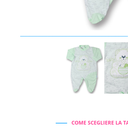
Collezione
Autunno/Inverno
Primavera/Estate
Solo articoli in offerta
Cerca
Azzera ricerca
Chiudi ricerca
COME SCEGLIERE LA T