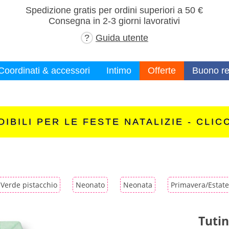
×
Spedizione gratis per ordini superiori a 50 €
Consegna in 2-3 giorni lavorativi
?
Guida utente
Coordinati & accessori
Intimo
Offerte
Buono re
IBILI PER LE FESTE NATALIZIE - CLIC
Verde pistacchio
Neonato
Neonata
Primavera/Estate
Tuti