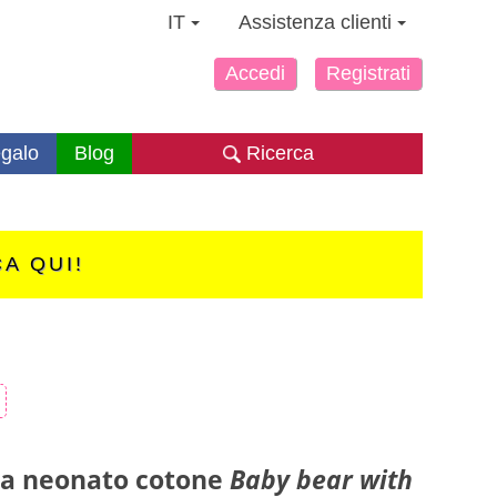
IT
Assistenza clienti
Accedi
Registrati
galo
Blog
Ricerca
CA QUI!
na neonato cotone
Baby bear with