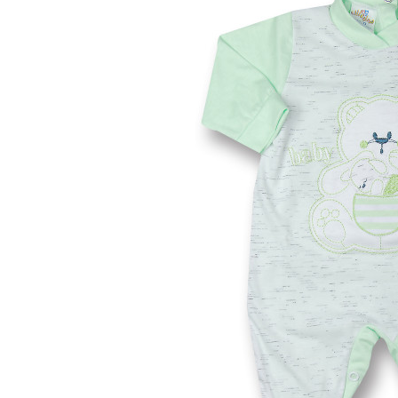
00 M
0 M
0-1 M
0-3 M
1-3 M
3-6 M
6-9 M
9-12 M
12-18M
18-24M
24-36M
Taglia unica
Colore
Materiale
Caldo cotone
Ciniglia
Cotone
Lana
Seta
Altro