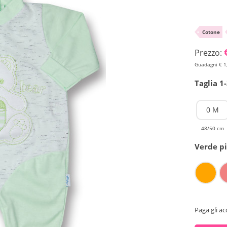
•
Cotone
Prezzo:
Guadagni € 1
Taglia 1
0 M
48/50 cm
Verde pi
Paga gli ac