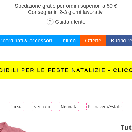
×
Spedizione gratis per ordini superiori a 50 €
Consegna in 2-3 giorni lavorativi
?
Guida utente
Coordinati & accessori
Intimo
Offerte
Buono re
IBILI PER LE FESTE NATALIZIE - CLIC
Fucsia
Neonato
Neonata
Primavera/Estate
Tut