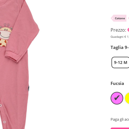
•
Cotone
Prezzo:
Guadagni € 1
Taglia 9
9-12 M
Fucsia
✔
Paga gli ac