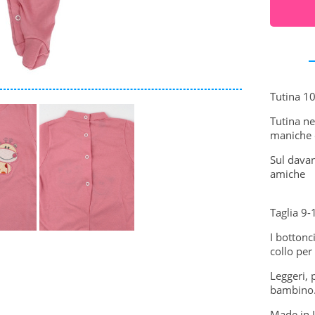
Tutina 10
Tutina ne
maniche e
Sul davan
amiche
Taglia 9-
I bottonci
collo per
Leggeri, 
bambino
Made in I