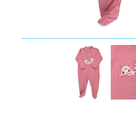
Collezione
Autunno/Inverno
Primavera/Estate
Solo articoli in offerta
Cerca
Azzera ricerca
Chiudi ricerca