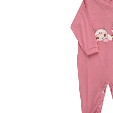
00 M
0 M
0-1 M
0-3 M
1-3 M
3-6 M
6-9 M
9-12 M
12-18M
18-24M
24-36M
Taglia unica
Colore
Materiale
Caldo cotone
Ciniglia
Cotone
Lana
Seta
Altro