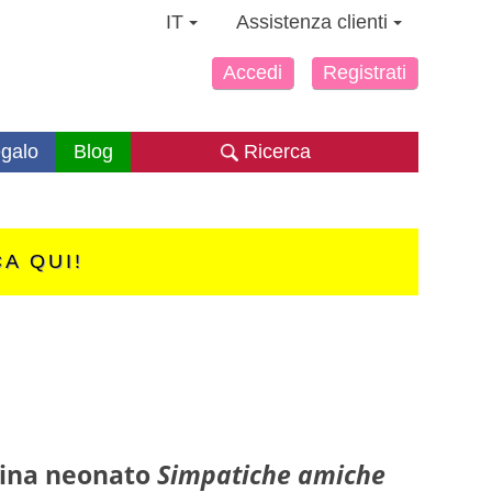
IT
Assistenza clienti
Accedi
Registrati
galo
Blog
Ricerca
CA QUI!
ina neonato
Simpatiche amiche