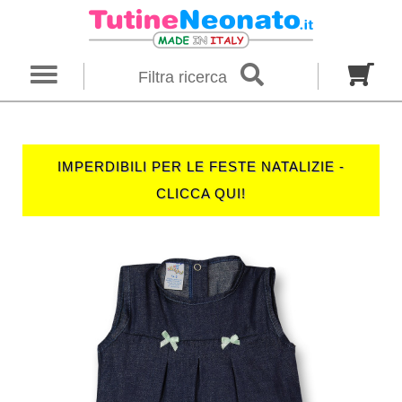
×
Ricerca
Filtra ricerca
Genere
Neonato
Neonata
Unisex
IMPERDIBILI PER LE FESTE NATALIZIE -
Categoria
CLICCA QUI!
Firmato
Tutine
Completini
Taglia in mesi
00 M
0 M
0-1 M
Colore