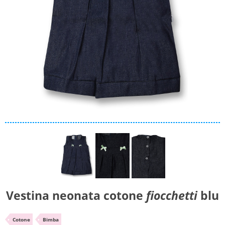
Materiale
Caldo cotone
Ciniglia
Cotone
Collezione
Autunno/Inverno
Primavera/Estate
Solo articoli in offerta
Cerca
Vestina neonata cotone
fiocchetti
blu
Azzera ricerca
•
Cotone
•
Bimba