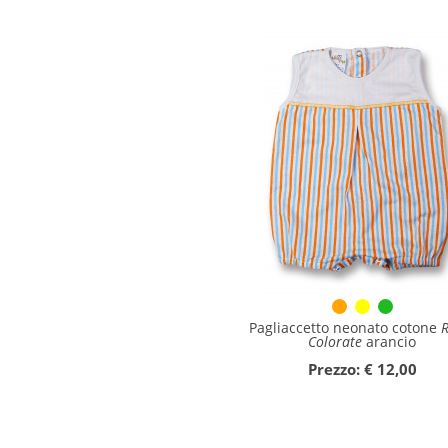
Pagliaccetto neonato cotone
R
Colorate
arancio
Prezzo: € 12,00