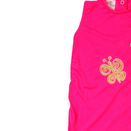
00 M
0 M
0-1 M
0-3 M
1-3 M
3-6 M
6-9 M
9-12 M
12-18M
18-24M
24-36M
Taglia unica
Colore
Materiale
Caldo cotone
Ciniglia
Cotone
Lana
Seta
Altro