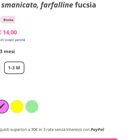
smanicato, farfalline
fucsia
•
Bimba
€ 14,00
,40
scopri perchè
-3 mesi
1-3 M
✔
quisti superiori a 30€ in 3 rate senza interessi con
PayPal