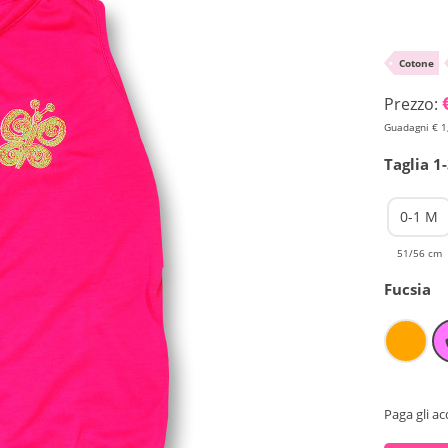
•
Cotone
Prezzo:
Guadagni € 1
Taglia 1
0-1 M
51/56 cm
Fucsia
Paga gli ac