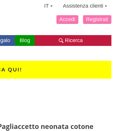
IT
Assistenza clienti
Accedi
Registrati
galo
Blog
Ricerca
CA QUI!
Pagliaccetto neonata cotone