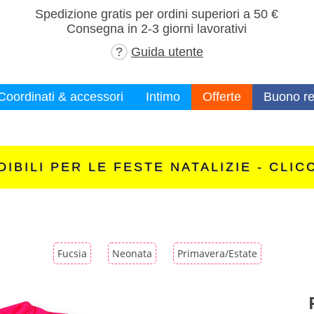
×
Spedizione gratis per ordini superiori a 50 €
Consegna in 2-3 giorni lavorativi
?
Guida utente
Coordinati & accessori
Intimo
Offerte
Buono re
IBILI PER LE FESTE NATALIZIE - CLIC
Fucsia
Neonata
Primavera/Estate