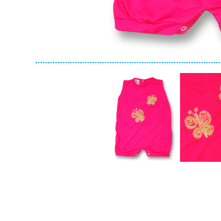
Collezione
Autunno/Inverno
Primavera/Estate
Solo articoli in offerta
Cerca
Azzera ricerca
Chiudi ricerca