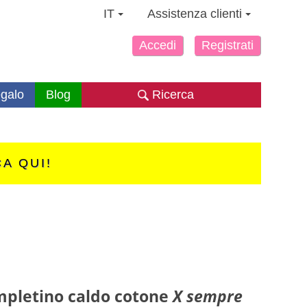
IT
Assistenza clienti
Accedi
Registrati
galo
Blog
Ricerca
CA QUI!
pletino caldo cotone
X sempre