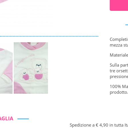
Completin
mezza sta
Materiale
Sulla par
tre orset
pressione
100% Made
prodotto
AGLIA
Spedizione a € 4,90 in tutta It