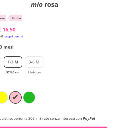
mio
rosa
one
•
Bimba
€ 16,50
,65
scopri perchè
-3 mesi
1-3 M
3-6 M
57/60 cm
61/64 cm
✔
quisti superiori a 30€ in 3 rate senza interessi con
PayPal