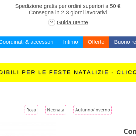
×
Spedizione gratis per ordini superiori a 50 €
Consegna in 2-3 giorni lavorativi
?
Guida utente
Coordinati & accessori
Intimo
Offerte
Buono re
IBILI PER LE FESTE NATALIZIE - CLIC
Rosa
Neonata
Autunno/Inverno
Com