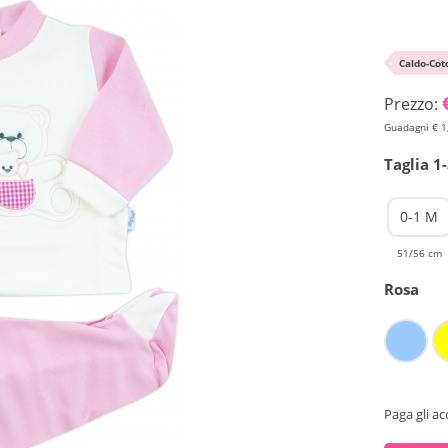
•
Caldo-Cot
Prezzo:
Guadagni € 1
Taglia 1
0-1 M
51/56 cm
Rosa
Paga gli ac