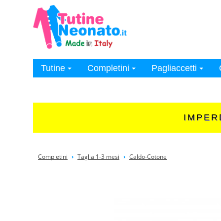
Ricerca
Genere
Neonato
Neonata
Unisex
Tutine
Completini
Pagliaccetti
Categoria
Firmato
Tutine
Completini
IMPERD
Intimo
Pagliaccetti
Accessori
Completini
›
Taglia 1-3 mesi
›
Caldo-Cotone
Bagnetto
Coperte
Lenzuola
Sacchi nanna
Settetè
Taglia in mesi