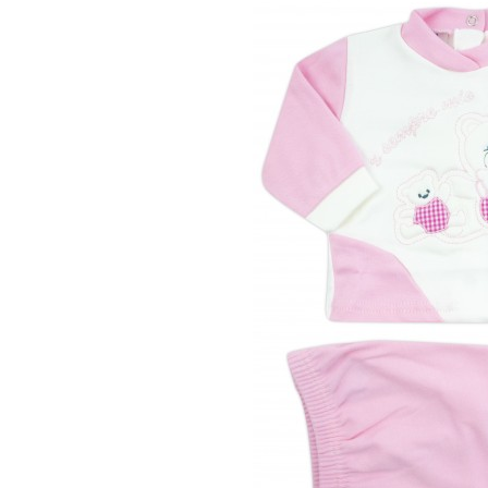
00 M
0 M
0-1 M
0-3 M
1-3 M
3-6 M
6-9 M
9-12 M
12-18M
18-24M
24-36M
Taglia unica
Colore
Materiale
Caldo cotone
Ciniglia
Cotone
Lana
Seta
Altro