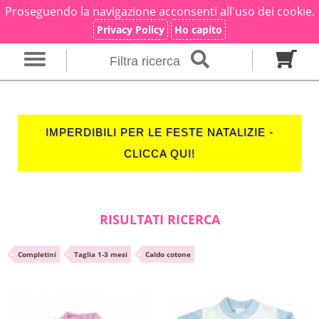
Proseguendo la navigazione acconsenti all'uso dei cookie.
×
Ricerca
Privacy Policy
Ho capito
Filtra ricerca
Genere
Neonato
Neonata
Unisex
IMPERDIBILI PER LE FESTE NATALIZIE -
Categoria
CLICCA QUI!
Firmato
Tutine
Completini
Taglia in mesi
RISULTATI RICERCA
00 M
0 M
0-1 M
•
Completini
•
Taglia 1-3 mesi
•
Caldo cotone
Colore