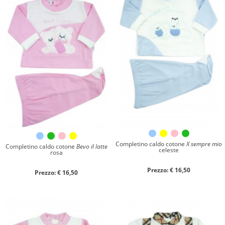
Materiale
Caldo cotone
Ciniglia
Cotone
Collezione
Autunno/Inverno
Primavera/Estate
Solo articoli in offerta
Completino caldo cotone
X sempre mio
Completino caldo cotone
Bevo il latte
celeste
rosa
Prezzo: € 16,50
Prezzo: € 16,50
Cerca
Azzera ricerca