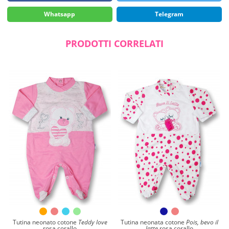
Whatsapp
Telegram
PRODOTTI CORRELATI
Tutina neonato cotone
Teddy love
Tutina neonata cotone
Pois, bevo il
rosa corallo
latte
rosa corallo