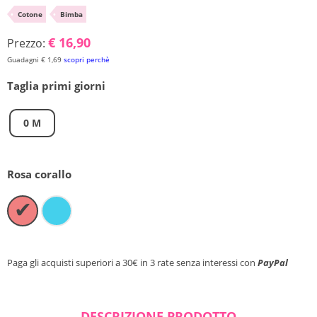
•
Cotone
•
Bimba
Chiudi ricerca
€ 16,90
Prezzo:
Guadagni € 1,69
scopri perchè
Taglia primi giorni
0 M
Rosa corallo
✔
Paga gli acquisti superiori a 30€ in 3 rate senza interessi con
PayPal
DESCRIZIONE PRODOTTO