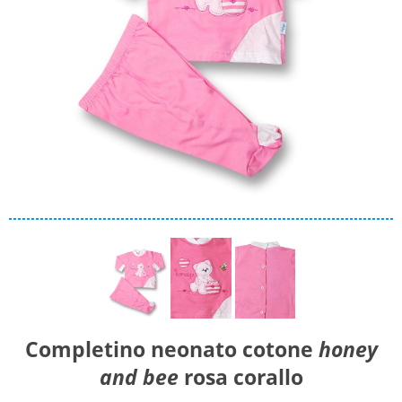
Materiale
Caldo cotone
Ciniglia
Cotone
Collezione
Autunno/Inverno
Primavera/Estate
Solo articoli in offerta
Cerca
Completino neonato cotone
honey
and bee
rosa corallo
Azzera ricerca