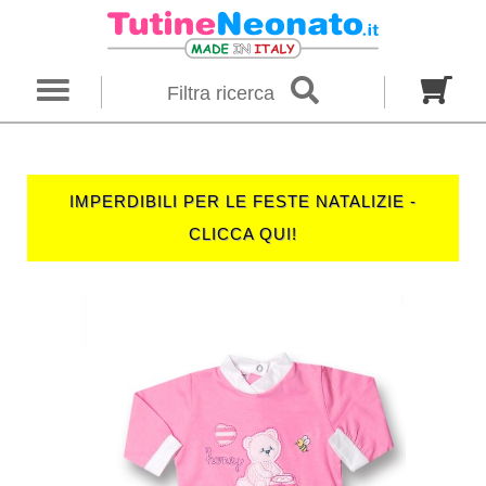
×
Ricerca
Filtra ricerca
Genere
Neonato
Neonata
Unisex
IMPERDIBILI PER LE FESTE NATALIZIE -
Categoria
CLICCA QUI!
Firmato
Tutine
Completini
Taglia in mesi
00 M
0 M
0-1 M
Colore