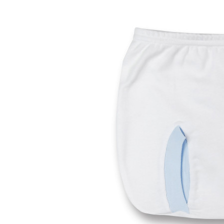
00 M
0 M
0-1 M
0-3 M
1-3 M
3-6 M
6-9 M
9-12 M
12-18M
18-24M
24-36M
Taglia unica
Colore
Materiale
Caldo cotone
Ciniglia
Cotone
Lana
Seta
Altro