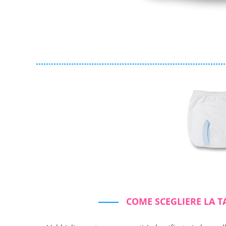
Collezione
Autunno/Inverno
Primavera/Estate
Solo articoli in offerta
Cerca
Azzera ricerca
COME SCEGLIERE LA T
Chiudi ricerca