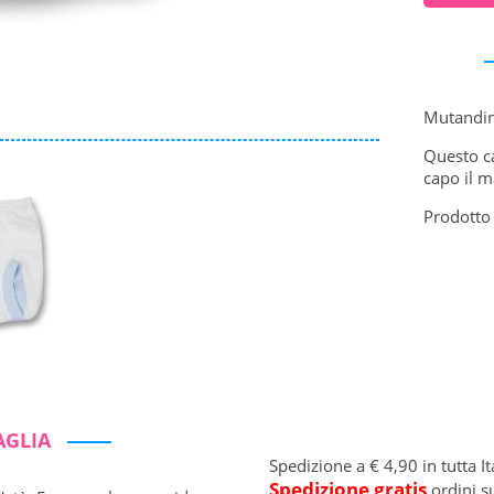
Mutandin
Questo ca
capo il m
Prodotto 
AGLIA
Spedizione a € 4,90 in tutta It
Spedizione gratis
ordini s