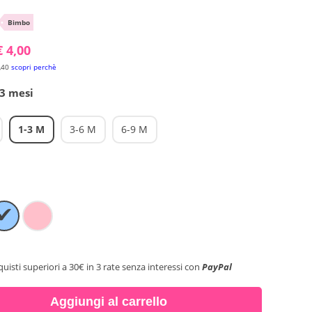
•
Bimbo
€ 4,00
,40
scopri perchè
-3 mesi
1-3 M
3-6 M
6-9 M
✔
quisti superiori a 30€ in 3 rate senza interessi con
PayPal
Aggiungi al carrello