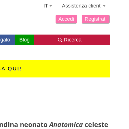
IT
Assistenza clienti
Accedi
Registrati
galo
Blog
Ricerca
CA QUI!
ndina neonato
Anatomica
celeste