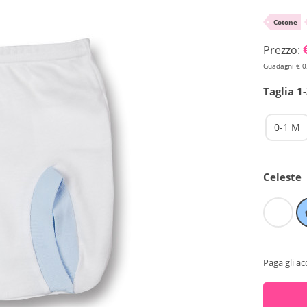
•
Cotone
Prezzo:
Guadagni € 0
Taglia 1
0-1 M
Celeste
Paga gli ac