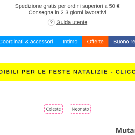
×
Spedizione gratis per ordini superiori a 50 €
Consegna in 2-3 giorni lavorativi
?
Guida utente
Coordinati & accessori
Intimo
Offerte
Buono re
IBILI PER LE FESTE NATALIZIE - CLIC
Celeste
Neonato
Muta