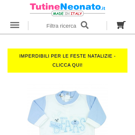
×
Ricerca
Filtra ricerca
Genere
Neonato
Neonata
Unisex
IMPERDIBILI PER LE FESTE NATALIZIE -
Categoria
CLICCA QUI!
Firmato
Tutine
Completini
Taglia in mesi
00 M
0 M
0-1 M
Colore