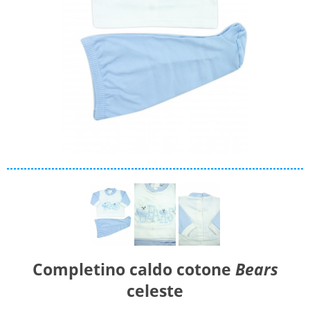
Materiale
Caldo cotone
Ciniglia
Cotone
Collezione
Autunno/Inverno
Primavera/Estate
Solo articoli in offerta
Cerca
Completino caldo cotone
Bears
celeste
Azzera ricerca