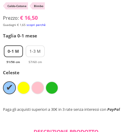
•
Caldo-Cotone
•
Bimbo
Chiudi ricerca
€ 16,50
Prezzo:
Guadagni € 1,65
scopri perchè
Taglia 0-1 mese
0-1 M
1-3 M
51/56 cm
57/60 cm
Celeste
✔
Paga gli acquisti superiori a 30€ in 3 rate senza interessi con
PayPal
DESCRIZIONE PRODOTTO