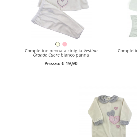
Collezione
Autunno/Inverno
Primavera/Estate
Completino neonata ciniglia
Vestina
Completi
Solo articoli in offerta
Grande Cuore
bianco panna
Prezzo: € 19,90
Cerca
Azzera ricerca
Chiudi ricerca