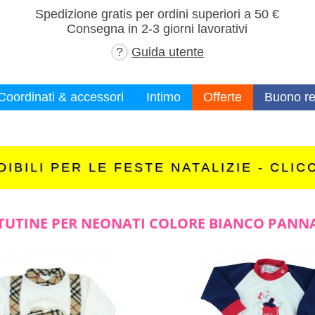
×
Spedizione gratis per ordini superiori a 50 €
Consegna in 2-3 giorni lavorativi
?
Guida utente
Coordinati & accessori
Intimo
Offerte
Buono re
IBILI PER LE FESTE NATALIZIE - CLIC
TUTINE PER NEONATI COLORE BIANCO PANN