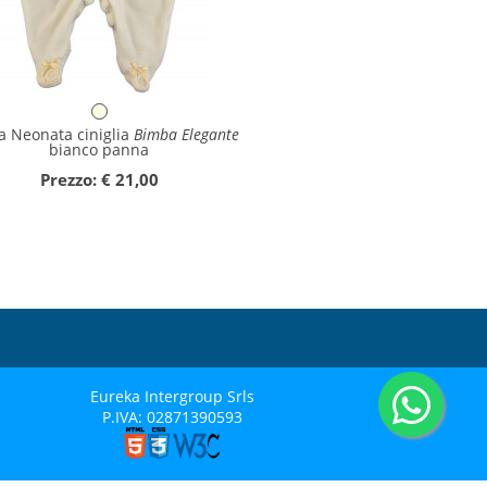
a Neonata ciniglia
Bimba Elegante
bianco panna
Prezzo: € 21,00
Eureka Intergroup Srls
P.IVA: 02871390593